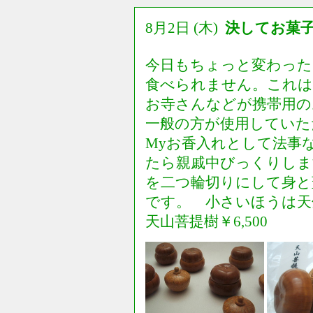
8月2日 (木)
決してお菓
今日もちょっと変わった
食べられません。これは
お寺さんなどが携帯用
一般の方が使用してい
Myお香入れとして法事
たら親戚中びっくりしま
を二つ輪切りにして身と
です。 小さいほうは天
天山菩提樹￥6,500 