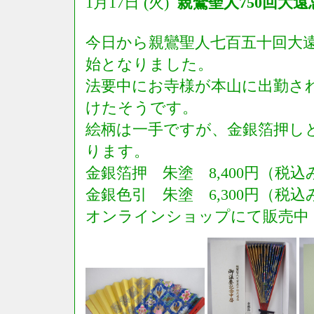
1月17日 (火)
親鸞聖人750回大
今日から親鸞聖人七百五十回大
始となりました。
法要中にお寺様が本山に出勤さ
けたそうです。
絵柄は一手ですが、金銀箔押し
ります。
金銀箔押 朱塗 8,400円（税込
金銀色引 朱塗 6,300円（税込
オンラインショップにて販売